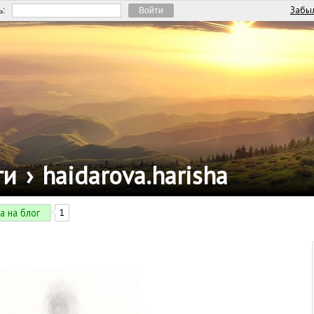
Забыл
ь:
ги
›
haidarova.harisha
а на блог
1